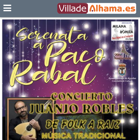
Villadealhama.es