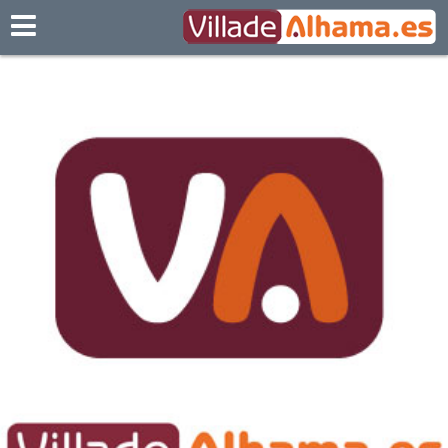
Villadealhama.es