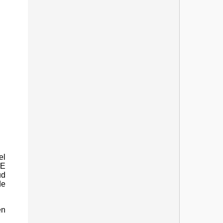
el
DE
ud
de
en