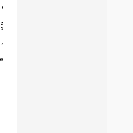
 3
de
de
le
es