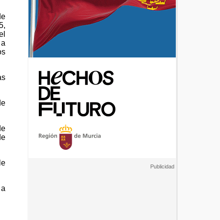
de
5,
el
 a
os
as
de
de
de
le
 a