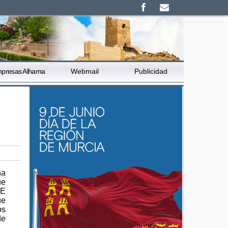
presas Alhama
Webmail
Publicidad
ha
ue
DE
ue
os
de