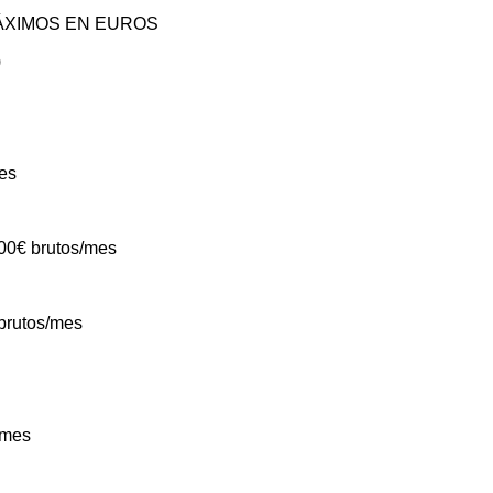
ÁXIMOS EN EUROS
)
es
00€ brutos/mes
brutos/mes
/mes