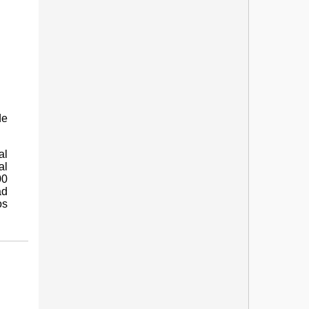
de
al
al
00
ad
os