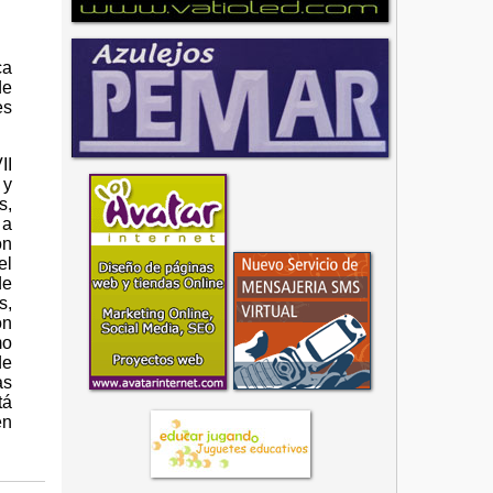
ca
de
es
II
 y
s,
 a
on
el
de
s,
ón
mo
de
as
tá
en