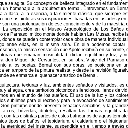
que se agite. Su concepto de belleza integrado en el fundamen
zar un homenaje a la arquitectura termal. Entrevemos un Berna
a a Ítaca, a la esencia, a la simiente clásica, que siempre es
a con sus pinturas sus inspiraciones, basadas en las artes y en 
ue son una prolongación de ese conocimiento y de la maestría 
. La exposición en el Museo Arqueológico de Los Baños 
 de Parnaso, mítico monte donde habitan Las Musas, recibe l
, donde se pueden contemplar cada obra de manera individual
go entre ellas, en la misma sala. En ella podemos captar 
esencia, la misma sensación que Apolo recibiría en su monte, 
nturas que emanan musicalidad, dictan equilibrio y luz, y n
era don Miguel de Cervantes, en su obra Viaje del Parnaso 
unto a los poetas, Bernal con sus obras, se posiciona en u
ca en amparo de la pintura realista, y desde la revisión figurati
de se enmarca el quehacer artístico de Bernal.
quitectura, texturas y luz, ambientes soñados y visitados, es 
 y al agua, crea territorios pictóricos silenciosos, llenos de vid
nos en el mundo de los sueños. El uso de la luz y los color
ios sublimes para el recreo y para la evocación de sentimient
. Son pinturas donde presenta espacios sencillos, y la grande
 arcos, bóvedas, dinteles, resaltan las formas equilibrada
, con las distintas partes de estos balnearios de aguas termale
tos tipos de baños: el tepidarium, el caldarium o el frigidariu
la eternidad del instante, suspendida en el tiempo a través 