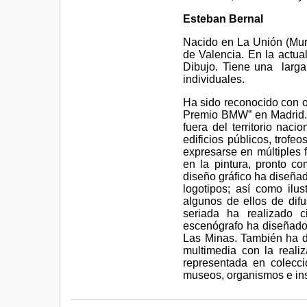
Esteban Bernal
Nacido en La Unión (Murc
de Valencia. En la actua
Dibujo. Tiene una larga 
individuales.
Ha sido reconocido con o
Premio BMW” en Madrid. 
fuera del territorio nac
edificios públicos, trofe
expresarse en múltiples 
en la pintura, pronto co
diseño gráfico ha diseñad
logotipos; así como ilus
algunos de ellos de difu
seriada ha realizado c
escenógrafo ha diseñado 
Las Minas. También ha de
multimedia con la reali
representada en colecci
museos, organismos e inst