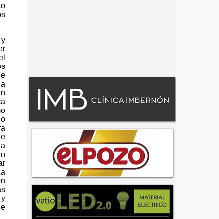
to
os
 y
er
el
os
de
la
en
ca
mo
 o
ra
de
la
un
ar
za
ón
as
 y
ue