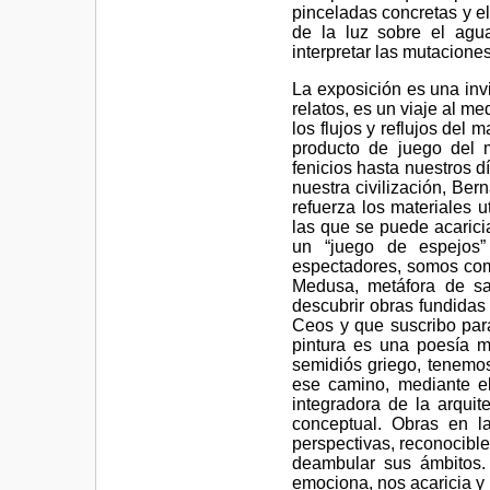
pinceladas concretas y el
de la luz sobre el agu
interpretar las mutacione
La exposición es una inv
relatos, es un viaje al m
los flujos y reflujos del 
producto de juego del 
fenicios hasta nuestros d
nuestra civilización, Ber
refuerza los materiales 
las que se puede acaricia
un “juego de espejos”
espectadores, somos com
Medusa, metáfora de sa
descubrir obras fundidas
Ceos y que suscribo para
pintura es una poesía m
semidiós griego, tenemos
ese camino, mediante el
integradora de la arquit
conceptual. Obras en la
perspectivas, reconocible
deambular sus ámbitos. T
emociona, nos acaricia y