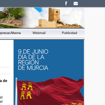
presas Alhama
Webmail
Publicidad
la de
el
el