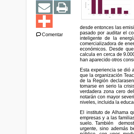
desde entonces las emisi
pasado por auditar el co
Comentar
inteligente de la energ
comercializadora de ener
económicos. Desde que s
calcula en cerca de 9.000
han aparecido otros cons
Esta experiencia se dió 
que la organización Teac
de la Región declarasen
tomarse en serio la cris
verdadera zona cero del
notarán con mayor severi
niveles, incluida la educa
El instituto de Alhama q
empresas y a las familia
suelo. También demostr
urgente, sino además be
público, con unos medi