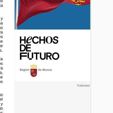
lo
la
 y
ha
so
va
es
se
ue
s.
la
os
ra
a,
se
os
as
el
 y
to
as