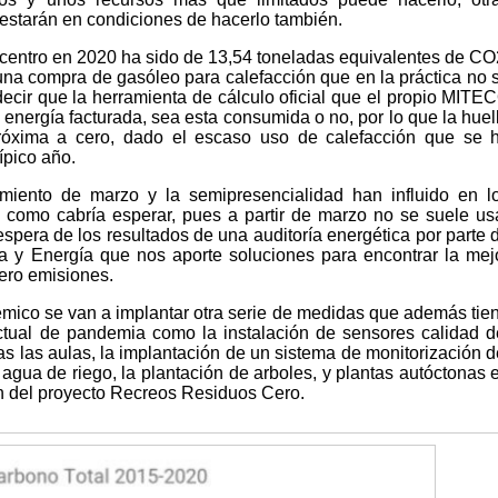
 estarán en condiciones de hacerlo también.
 centro en 2020 ha sido de 13,54 toneladas equivalentes de CO
una compra de gasóleo para calefacción que en la práctica no 
cir que la herramienta de cálculo oficial que el propio MITE
 energía facturada, sea esta consumida o no, por lo que la huel
próxima a cero, dado el escaso uso de calefacción que se 
ípico año.
miento de marzo y la semipresencialidad han influido en l
o como cabría esperar, pues a partir de marzo no se suele us
 espera de los resultados de una auditoría energética por parte 
ia y Energía que nos aporte soluciones para encontrar la mej
cero emisiones.
mico se van a implantar otra serie de medidas que además tie
ctual de pandemia como la instalación de sensores calidad d
as las aulas, la implantación de un sistema de monitorización d
agua de riego, la plantación de arboles, y plantas autóctonas 
ión del proyecto Recreos Residuos Cero.