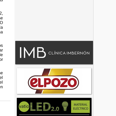
2,
se
CO
la
ha
os
ar
de
or
ne
el
el
en