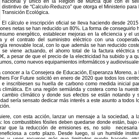
nacional y único en la Región de Murcia que con el sel
distintivo de “Calculo-Reduzco” que otorga el Ministerio para 
Transición Ecológica.
El cálculo e inscripción oficial se lleva haciendo desde 2015
ones netas se han reducido un 80%. La forma de conseguirlo 
nsumo energético, establecer mejoras en la eficiencia y el u
ía y el contrato del suministro eléctrico con una cooperati
gía renovable local, con lo que además se han reducido cost
e viene actuando, el ahorro total de la factura eléctrica 
€, a pesar de que el precio de la electricidad ha subido y a q
umos, como nuevos equipamientos informáticos y audiovisuale
a conocer a la Consejera de Educación, Esperanza Moreno, a 
hers For Future solicitó en enero de 2020 que todos los centr
 e inscribiesen su huella de carbono como medida inicial pa
is climática. En una región semiárida y costera como la nuestr
 cambio climático y donde sus efectos se están notando y 
dad sería sensato dedicar más interés a este asunto a todos l
ción.
uiere, con esta acción, lanzar un mensaje a la sociedad, a l
s: los combustibles fósiles deben quedarse donde están, bajo 
ar que la reducción de emisiones es, no solo necesaria
neficiosa a corto plazo. Desde luego, si un humilde institu
os y unos recursos más que limitados puede hacerlo, otr