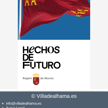
©
Villadealhama.es
info@villadealhama.es
Aviso Legal