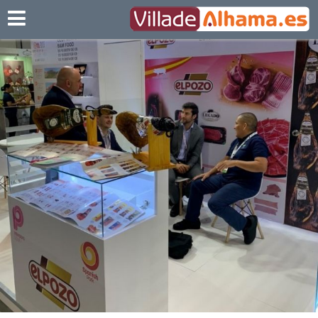
Villadealhama.es