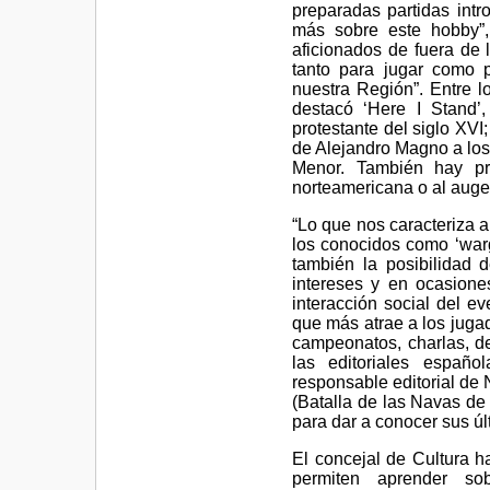
preparadas partidas intr
más sobre este hobby”,
aficionados de fuera de 
tanto para jugar como 
nuestra Región”. Entre l
destacó ‘Here I Stand’
protestante del siglo XVI
de Alejandro Magno a los
Menor. También hay pr
norteamericana o al auge
“Lo que nos caracteriza a
los conocidos como ‘warg
también la posibilidad 
intereses y en ocasione
interacción social del e
que más atrae a los juga
campeonatos, charlas, de
las editoriales españ
responsable editorial d
(Batalla de las Navas de
para dar a conocer sus úl
El concejal de Cultura h
permiten aprender sobr