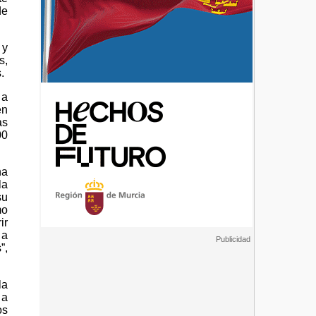
de
 y
s,
.
 a
en
as
00
ha
la
su
mo
ir
 a
”,
la
 a
os