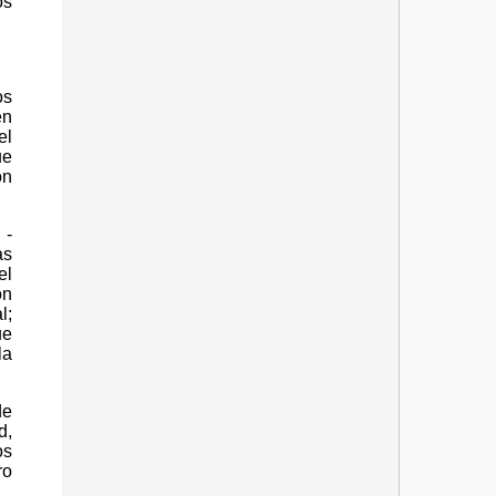
os
os
en
el
ue
on
 -
as
el
on
l;
ue
la
de
d,
os
ro