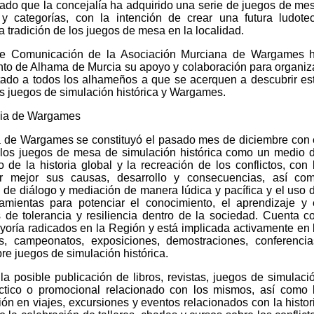
ado que la concejalía ha adquirido una serie de juegos de me
 y categorías, con la intención de crear una futura ludote
a tradición de los juegos de mesa en la localidad.
 de Comunicación de la Asociación Murciana de Wargames 
to de Alhama de Murcia su apoyo y colaboración para organiz
itado a todos los alhameños a que se acerquen a descubrir es
 juegos de simulación histórica y Wargames.
cia de Wargames
a de Wargames se constituyó el pasado mes de diciembre con 
 los juegos de mesa de simulación histórica como un medio 
 de la historia global y la recreación de los conflictos, con 
r mejor sus causas, desarrollo y consecuencias, así co
 de diálogo y mediación de manera lúdica y pacífica y el uso 
mientas para potenciar el conocimiento, el aprendizaje y 
s de tolerancia y resiliencia dentro de la sociedad. Cuenta c
oría radicados en la Región y está implicada activamente en 
s, campeonatos, exposiciones, demostraciones, conferencia
re juegos de simulación histórica.
la posible publicación de libros, revistas, juegos de simulaci
dáctico o promocional relacionado con los mismos, así como 
ión en viajes, excursiones y eventos relacionados con la histor