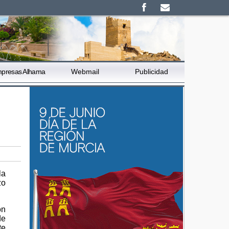
presas Alhama
Webmail
Publicidad
la
zo
ón
de
te