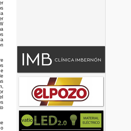
er
os
ia
er
SW
ma
os
ia
ón
re
os
 e
de
as
n,
or
el
es
to
ue
 o