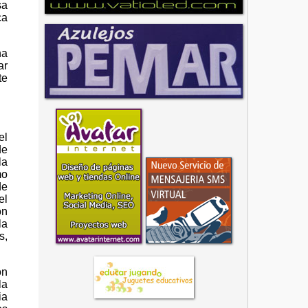
sa
ca
ha
ar
te
el
de
la
mo
de
el
on
la
s,
ón
la
ia