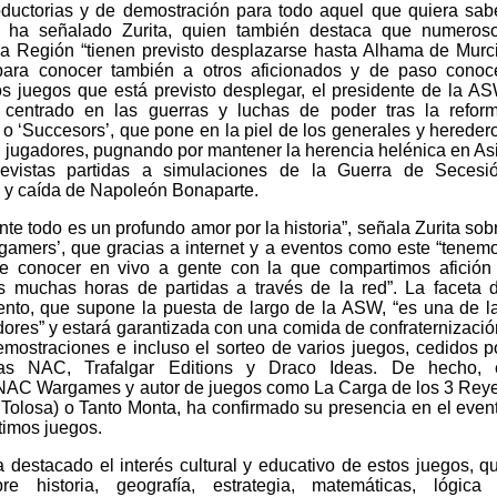
oductorias y de demostración para todo aquel que quiera sab
 ha señalado Zurita, quien también destaca que numeros
la Región “tienen previsto desplazarse hasta Alhama de Murc
para conocer también a otros aficionados y de paso conoc
os juegos que está previsto desplegar, el presidente de la A
, centrado en las guerras y luchas de poder tras la refor
; o ‘Succesors’, que pone en la piel de los generales y hereder
 jugadores, pugnando por mantener la herencia helénica en As
evistas partidas a simulaciones de la Guerra de Secesi
 y caída de Napoleón Bonaparte.
nte todo es un profundo amor por la historia”, señala Zurita sob
amers’, que gracias a internet y a eventos como este “tenem
de conocer en vivo a gente con la que compartimos afición
s muchas horas de partidas a través de la red”. La faceta 
vento, que supone la puesta de largo de la ASW, “es una de l
dores” y estará garantizada con una comida de confraternizació
mostraciones e incluso el sorteo de varios juegos, cedidos p
olas NAC, Trafalgar Editions y Draco Ideas. De hecho, 
e NAC Wargames y autor de juegos como La Carga de los 3 Rey
 Tolosa) o Tanto Monta, ha confirmado su presencia en el even
timos juegos.
a destacado el interés cultural y educativo de estos juegos, q
e historia, geografía, estrategia, matemáticas, lógica