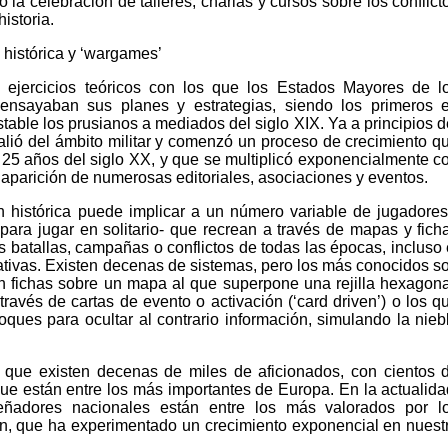
o la celebración de talleres, charlas y cursos sobre los conflict
istoria.
 histórica y ‘wargames’
 ejercicios teóricos con los que los Estados Mayores de l
y ensayaban sus planes y estrategias, siendo los primeros 
stable los prusianos a mediados del siglo XIX. Ya a principios d
salió del ámbito militar y comenzó un proceso de crecimiento q
s 25 años del siglo XX, y que se multiplicó exponencialmente c
la aparición de numerosas editoriales, asociaciones y eventos.
 histórica puede implicar a un número variable de jugadores
para jugar en solitario- que recrean a través de mapas y fich
 batallas, campañas o conflictos de todas las épocas, incluso 
nativas. Existen decenas de sistemas, pero los más conocidos s
on fichas sobre un mapa al que superpone una rejilla hexagona
través de cartas de evento o activación (‘card driven’) o los q
oques para ocultar al contrario información, simulando la nieb
 que existen decenas de miles de aficionados, con cientos 
ue están entre los más importantes de Europa. En la actualida
iseñadores nacionales están entre los más valorados por l
ón, que ha experimentado un crecimiento exponencial en nuest