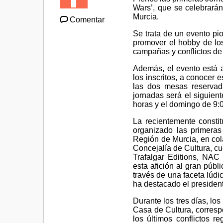
Wars’, que se celebrará
Murcia.
Comentar
Se trata de un evento pi
promover el hobby de los
campañas y conflictos de 
Además, el evento está a
los inscritos, a conocer 
las dos mesas reservada
jornadas será el siguien
horas y el domingo de 9:
La recientemente const
organizado las primera
Región de Murcia, en col
Concejalía de Cultura, cu
Trafalgar Editions, NA
esta afición al gran públ
través de una faceta lúdi
ha destacado el president
Durante los tres días, l
Casa de Cultura, corresp
los últimos conflictos r