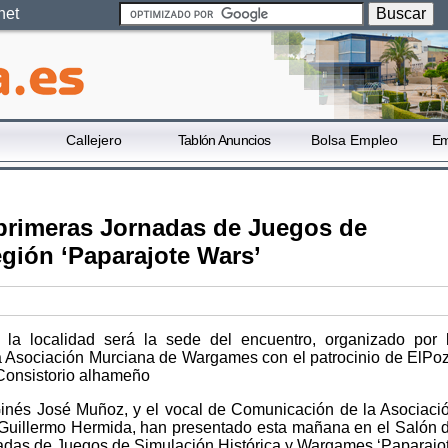
net
Callejero
Tablón Anuncios
Bolsa Empleo
Em
primeras Jornadas de Juegos de
egión ‘Paparajote Wars’
la localidad será la sede del encuentro, organizado por 
a Asociación Murciana de Wargames con el patrocinio de ElPo
 Consistorio alhameño
Ginés José Muñoz, y el vocal de Comunicación de la Asociaci
uillermo Hermida, han presentado esta mañana en el Salón 
adas de Juegos de Simulación Histórica y Wargames ‘Paparajo