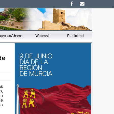
presas Alhama
Webmail
Publicidad
de
as
o,
en
de
la