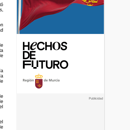
tó
s,
on
ad
de
ta
de
la
la
de
de
de
el
el
de