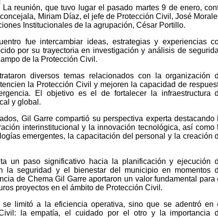
La reunión, que tuvo lugar el pasado martes 9 de enero, con
 concejala, Miriam Díaz, el jefe de Protección Civil, José Morale
iones Institucionales de la agrupación, César Portillo.
uentro fue intercambiar ideas, estrategias y experiencias c
ido por su trayectoria en investigación y análisis de segurid
campo de la Protección Civil.
trataron diversos temas relacionados con la organización 
encien la Protección Civil y mejoren la capacidad de respues
gencia. El objetivo es el de fortalecer la infraestructura 
cal y global.
ados, Gil Garre compartió su perspectiva experta destacando 
ación interinstitucional y la innovación tecnológica, así como 
ogías emergentes, la capacitación del personal y la creación 
a un paso significativo hacia la planificación y ejecución 
 la seguridad y el bienestar del municipio en momentos 
iencia de Chema Gil Garre aportaron un valor fundamental para 
uros proyectos en el ámbito de Protección Civil.
se limitó a la eficiencia operativa, sino que se adentró en 
ivil: la empatía, el cuidado por el otro y la importancia 