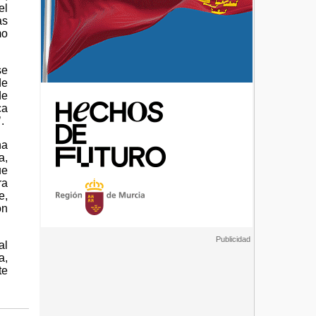
el
as
mo
se
de
de
ca
.
ha
a,
ue
ra
e,
on
al
a,
te