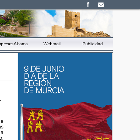
presas Alhama
Webmail
Publicidad
a
ie
ás
ña
o,