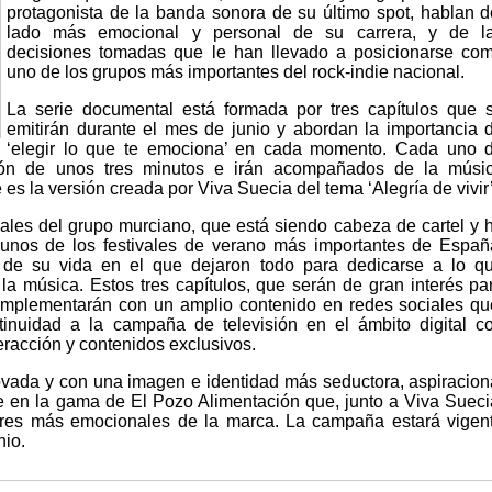
protagonista de la banda sonora de su último spot, hablan d
lado más emocional y personal de su carrera, y de l
decisiones tomadas que le han llevado a posicionarse co
uno de los grupos más importantes del rock-indie nacional.
La serie documental está formada por tres capítulos que 
emitirán durante el mes de junio y abordan la importancia 
‘elegir lo que te emociona’ en cada momento. Cada uno 
ión de unos tres minutos e irán acompañados de la músi
 es la versión creada por Viva Suecia del tema ‘Alegría de vivir’
ales del grupo murciano, que está siendo cabeza de cartel y 
unos de los festivales de verano más importantes de Españ
e su vida en el que dejaron todo para dedicarse a lo q
la música. Estos tres capítulos, que serán de gran interés pa
complementarán con un amplio contenido en redes sociales qu
tinuidad a la campaña de televisión en el ámbito digital c
eracción y contenidos exclusivos.
vada y con una imagen e identidad más seductora, aspiracion
rte en la gama de El Pozo Alimentación que, junto a Viva Sueci
ores más emocionales de la marca. La campaña estará vigen
nio.