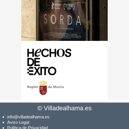
©
Villadealhama.es
info@villadealhama.es
Aviso Legal
Política de Privacidad