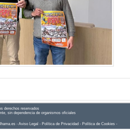
os derechos reservados
ente, sin dependencia de organismos oficiales
alhama.es
Aviso Legal
Política de Privacidad
-
Política de Cookies