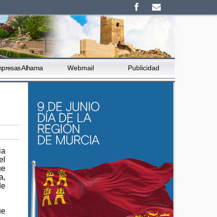
presas Alhama
Webmail
Publicidad
ia
el
ue
a,
de
ue