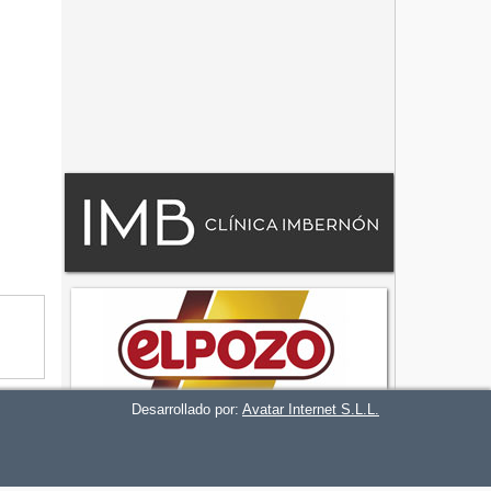
Desarrollado por:
Avatar Internet S.L.L.