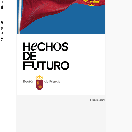
un
ni
da
 y
la
 y