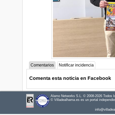
Comentarios
Notificar incidencia
Comenta esta noticia en Facebook
Alamo Networks S.L. © 2008-2026 Todos l
©
Villadealhama.es
es un portal independi
info@villade