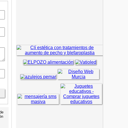
 de
ón