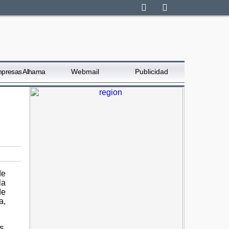
presas Alhama
Webmail
Publicidad
de
la
de
a,
s,