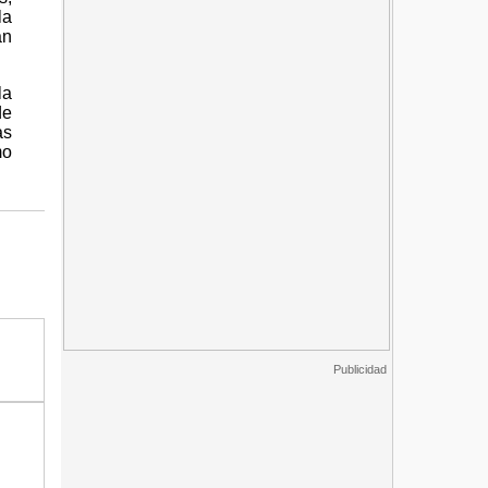
la
án
la
de
as
mo