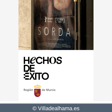
©
Villadealhama.es