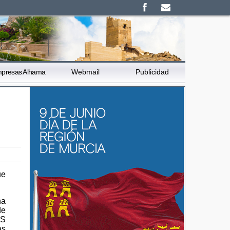
presas Alhama
Webmail
Publicidad
ue
ha
de
IS
as