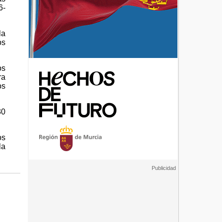
6-
la
os
os
ra
os
30
os
la