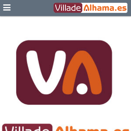
Villadealhama.es