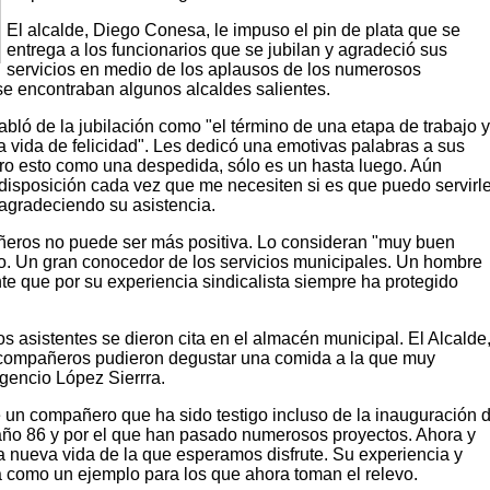
El alcalde, Diego Conesa, le impuso el pin de plata que se
entrega a los funcionarios que se jubilan y agradeció sus
servicios en medio de los aplausos de los numerosos
 se encontraban algunos alcaldes salientes.
bló de la jubilación como "el término de una etapa de trabajo 
 vida de felicidad". Les dedicó una emotivas palabras a sus
o esto como una despedida, sólo es un hasta luego. Aún
 disposición cada vez que me necesiten si es que puedo servirl
 agradeciendo su asistencia.
ñeros no puede ser más positiva. Lo consideran "muy buen
. Un gran conocedor de los servicios municipales. Un hombre
e que por su experiencia sindicalista siempre ha protegido
 los asistentes se dieron cita en el almacén municipal. El Alcalde
compañeros pudieron degustar una comida a la que muy
gencio López Sierrra.
e un compañero que ha sido testigo incluso de la inauguración 
año 86 y por el que han pasado numerosos proyectos. Ahora y
 nueva vida de la que esperamos disfrute. Su experiencia y
á como un ejemplo para los que ahora toman el relevo.