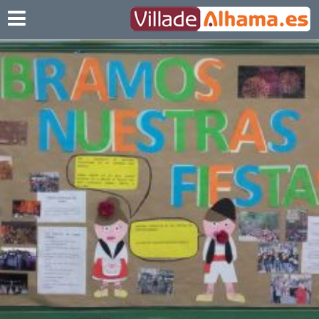
Villadealhama.es