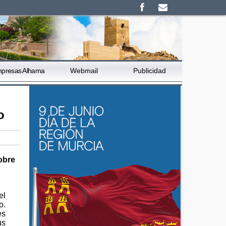
presas Alhama
Webmail
Publicidad
o
sobre
el
o.
es
us