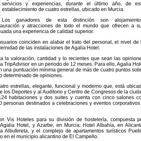
servicios y experiencias, durante el último año, de es
establecimiento de cuatro estrellas, ubicado en Murcia.
Los ganadores de esta distinción son alojamiento
stauración y atracciones de todo el mundo que ofrecen a s
nuada una experiencia de calidad superior.
uarios coinciden en alabar el trato del personal, el nivel de 
dernidad de las instalaciones de Agalia Hotel.
ta la valoración, cantidad y lo recientes que sean las opinion
 a TripAdvisor en un periodo de 12 meses. Para ello, Agalia Hot
n una puntuación mínima general de más de cuatro puntos sob
o determinado de opiniones.
atro estrellas, elegante, funcional y moderno que, está ubica
e los Deportes y al Auditorio y Centro de Congresos de la ciud
24 habitaciones y dos suites y cuenta con cinco salones c
 personas destinados a celebraciones y eventos corporativos
n Vis Hoteles para su división de hostelería, compuesta p
 Agalia Hotel, y Azarbe, en Murcia; Hotel Albahía, en Alicant
a Albufereta, y el complejo de apartamentos turísticos Pueb
o en el municipio alicantino de El Campello.