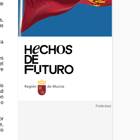
te
s,
us
la
es
el
re
do
ad
on
 o
or
e,
lo