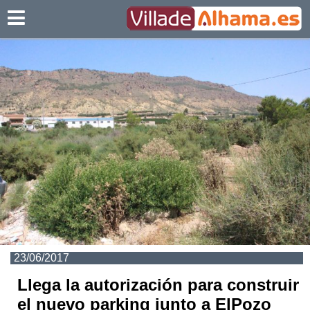
Villadealhama.es
23/06/2017
Llega la autorización para construir
el nuevo parking junto a ElPozo