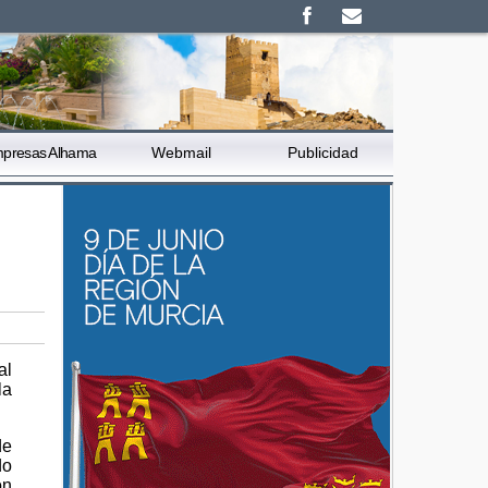
presas Alhama
Webmail
Publicidad
al
la
de
do
ón