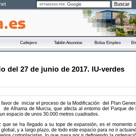
net
Callejero
Tablón Anuncios
Bolsa Empleo
Em
o del 27 de junio de 2017. IU-verdes
 favor de iniciar el proceso de la Modificación del Plan Gener
 de Alhama de Murcia, que afecta al entorno del Parque de 
n espacio de unos 30.000 metros cuadrados.
ez que se ha llegado a su tope de expansión, es el momento 
 global, y a largo plazo, de todo este espacio para no ir actuan
terios cortoplacistas, lo que pasa por ir definiendo la ordenaci