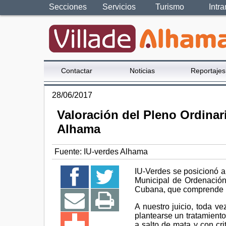
Secciones
Servicios
Turismo
Intra
Contactar
Noticias
Reportajes
28/06/2017
Valoración del Pleno Ordinari
Alhama
Fuente:
IU-verdes Alhama
IU-Verdes se posicionó a
Municipal de Ordenación
Cubana, que comprende u
A nuestro juicio, toda v
plantearse un tratamiento
a salto de mata y con cri