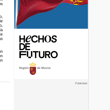
os
o,
de
o,
da
le
as
ón
un
un