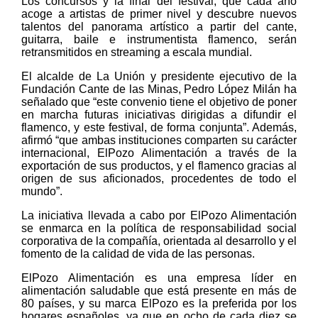
Los concursos y la final del festival, que cada año
acoge a artistas de primer nivel y descubre nuevos
talentos del panorama artístico a partir del cante,
guitarra, baile e instrumentista flamenco, serán
retransmitidos en streaming a escala mundial.
El alcalde de La Unión y presidente ejecutivo de la
Fundación Cante de las Minas, Pedro López Milán ha
señalado que “este convenio tiene el objetivo de poner
en marcha futuras iniciativas dirigidas a difundir el
flamenco, y este festival, de forma conjunta”. Además,
afirmó “que ambas instituciones comparten su carácter
internacional, ElPozo Alimentación a través de la
exportación de sus productos, y el flamenco gracias al
origen de sus aficionados, procedentes de todo el
mundo”.
La iniciativa llevada a cabo por ElPozo Alimentación
se enmarca en la política de responsabilidad social
corporativa de la compañía, orientada al desarrollo y el
fomento de la calidad de vida de las personas.
ElPozo Alimentación es una empresa líder en
alimentación saludable que está presente en más de
80 países, y su marca ElPozo es la preferida por los
hogares españoles, ya que en ocho de cada diez se