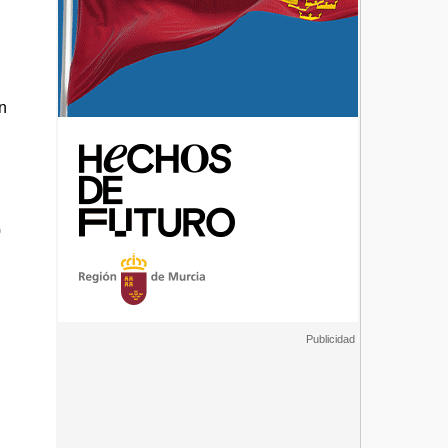
n
0
;