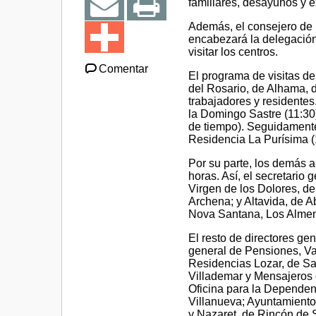
familiares, desayunos y 
Además, el consejero de 
encabezará la delegación
visitar los centros.
Comentar
El programa de visitas de
del Rosario, de Alhama, d
trabajadores y residentes.
la Domingo Sastre (11:30)
de tiempo). Seguidamente,
Residencia La Purísima (
Por su parte, los demás a
horas. Así, el secretario
Virgen de los Dolores, d
Archena; y Altavida, de Ab
Nova Santana, Los Almend
El resto de directores gen
general de Pensiones, Val
Residencias Lozar, de San
Villademar y Mensajeros 
Oficina para la Dependenc
Villanueva; Ayuntamiento
y Nazaret, de Rincón de S