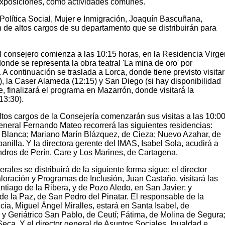
exposiciones, como actividades comunes.
Política Social, Mujer e Inmigración, Joaquín Bascuñana,
 de altos cargos de su departamento que se distribuirán para
l consejero comienza a las 10:15 horas, en la Residencia Virge
onde se representa la obra teatral 'La mina de oro' por
 A continuación se traslada a Lorca, donde tiene previsto visitar
, la Caser Alameda (12:15) y San Diego (si hay disponibilidad
 finalizará el programa en Mazarrón, donde visitará la
13:30).
ltos cargos de la Consejería comenzarán sus visitas a las 10:0
 general Fernando Mateo recorrerá las siguientes residencias:
e Blanca; Mariano Marín Blázquez, de Cieza; Nuevo Azahar, de
anilla. Y la directora gerente del IMAS, Isabel Sola, acudirá a
ros de Perín, Care y Los Marines, de Cartagena.
erales se distribuirá de la siguiente forma sigue: el director
oración y Programas de Inclusión, Juan Castaño, visitará las
tiago de la Ribera, y de Pozo Aledo, en San Javier; y
de la Paz, de San Pedro del Pinatar. El responsable de la
ia, Miguel Ángel Miralles, estará en Santa Isabel, de
 y Geriátrico San Pablo, de Ceutí; Fátima, de Molina de Segura
eca. Y el director general de Asuntos Sociales, Igualdad e