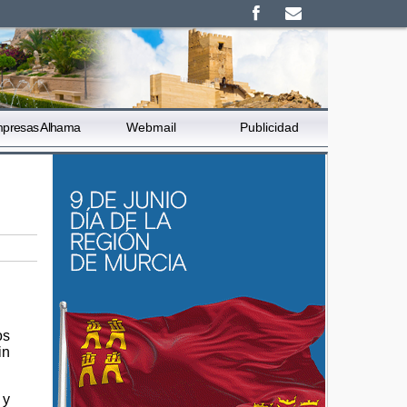
presas Alhama
Webmail
Publicidad
os
in
 y