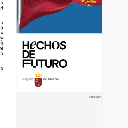
do
el
ro
rá
 y
ry
on
el
ra
io