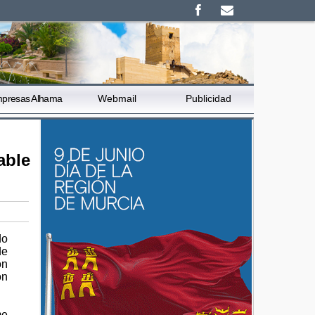
presas Alhama
Webmail
Publicidad
able
do
de
ón
ón
me