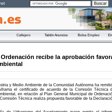
net
Callejero
Tablón Anuncios
Bolsa Empleo
Em
 Ordenación recibe la aprobación favor
mbiental
ustria y Medio Ambiente de la Comunidad Autónoma ha remiti
Alhama el certificado de acuerdo de la Comisión Técnica 
mbiental, en relación al Plan General Municipal de Ordenaci
 Comisión Técnica realiza propuesta favorable de la Declaraci
lía de Urbanismo del Ayuntamiento quien remita el infor