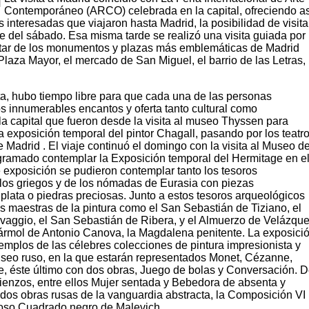
Contemporáneo (ARCO) celebrada en la capital, ofreciendo as
 interesadas que viajaron hasta Madrid, la posibilidad de visita
rde del sábado. Esa misma tarde se realizó una visita guiada por
utar de los monumentos y plazas más emblemáticas de Madrid
Plaza Mayor, el mercado de San Miguel, el barrio de las Letras,
ita, hubo tiempo libre para que cada una de las personas
los innumerables encantos y oferta tanto cultural como
a capital que fueron desde la visita al museo Thyssen para
a exposición temporal del pintor Chagall, pasando por los teatr
e Madrid . El viaje continuó el domingo con la visita al Museo de
ramado contemplar la Exposición temporal del Hermitage en e
 exposición se pudieron contemplar tanto los tesoros
 los griegos y de los nómadas de Eurasia con piezas
plata o piedras preciosas. Junto a estos tesoros arqueológicos
s maestras de la pintura como el San Sebastián de Tiziano, el
aggio, el San Sebastián de Ribera, y el Almuerzo de Velázqu
ármol de Antonio Canova, la Magdalena penitente. La exposici
emplos de las célebres colecciones de pintura impresionista y
useo ruso, en la que estarán representados Monet, Cézanne,
e, éste último con dos obras, Juego de bolas y Conversación. 
lienzos, entre ellos Mujer sentada y Bebedora de absenta y
 dos obras rusas de la vanguardia abstracta, la Composición VI
ioso Cuadrado negro de Malevich.