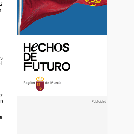
í
r
os
l
l
ez
ón
De