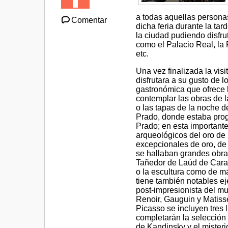
a todas aquellas personas
Comentar
dicha feria durante la ta
la ciudad pudiendo disfr
como el Palacio Real, la 
etc.
Una vez finalizada la vis
disfrutara a su gusto de 
gastronómica que ofrece l
contemplar las obras de l
o las tapas de la noche d
Prado, donde estaba prog
Prado; en esta importante
arqueológicos del oro de
excepcionales de oro, de 
se hallaban grandes obra
Tañedor de Laúd de Carav
o la escultura como de m
tiene también notables ej
post-impresionista del m
Renoir, Gauguin y Matiss
Picasso se incluyen tres 
completarán la selección
de Kandinsky y el mister