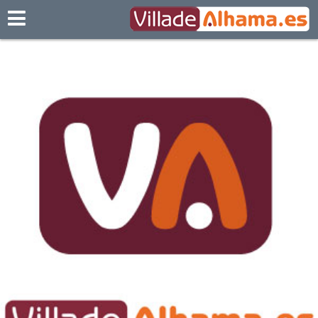
Villadealhama.es