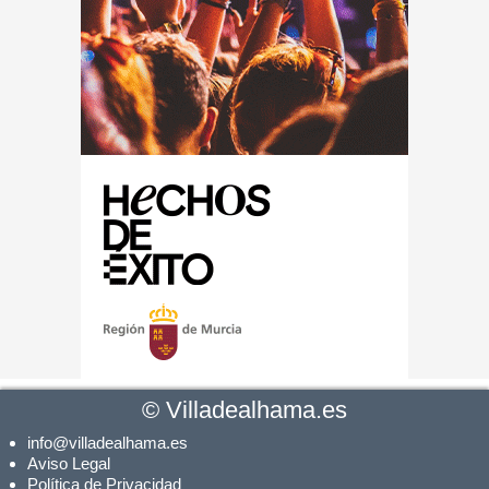
©
Villadealhama.es
info@villadealhama.es
Aviso Legal
Política de Privacidad