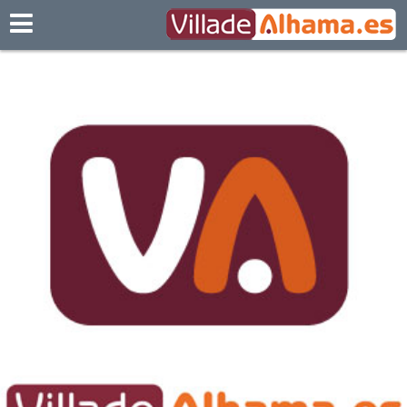
Villadealhama.es