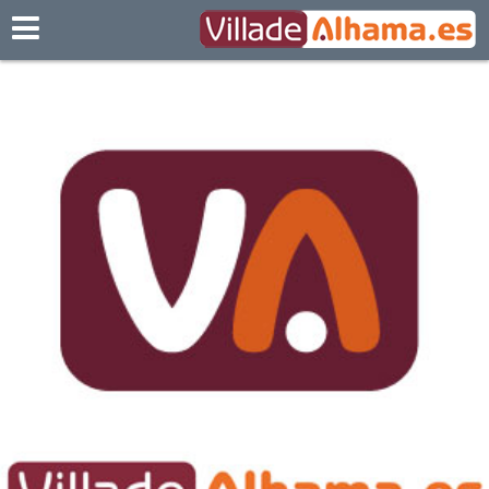
Villadealhama.es