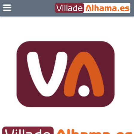
Villadealhama.es