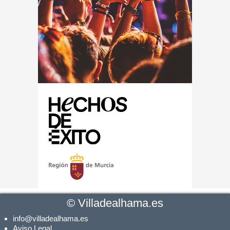
©
Villadealhama.es
info@villadealhama.es
Aviso Legal