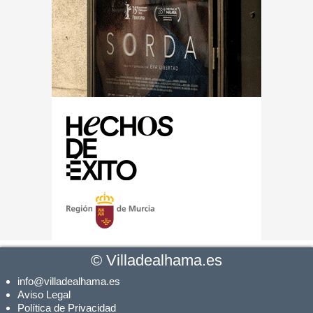
©
Villadealhama.es
info@villadealhama.es
Aviso Legal
Política de Privacidad