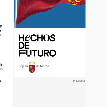
ón
e
n
n
ón
as
n