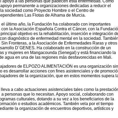
 el apoyo a las personas que padecen esta enfermedad. Como
l apoyo permanente a organizaciones dedicadas a reducir el
 la sociedad como Proyecto Hombre o el Centro de
dependientes Las Flotas de Alhama de Murcia.
n el último año, la Fundación ha colaborado con importantes
con la Asociación Española Contra el Cáncer, con la Fundaci
incipal objetivo es la rehabilitación, inserción e integración d
s con diagnóstico de enfermedad mental en la sociedad. Tambié
Sin Fronteras, a la Asociación de Enfermedades Raras y otros
sarrollo D´GENES. Ha colaborado en la construcción de un
ñas y mujeres en Mangacounda (Senegal) y está financiando la
de agua en una de las regiones más desfavorecidas en Mali.
abajadores de ELPOZO ALIMENTACIÓN es una organización si
vo es desarrollar acciones con fines asistenciales y de promoci
trabajadores de la organización, que en estos momentos supera l
 lleva a cabo actuaciones asistenciales tales como la prestació
 a personas que lo necesitan. Apoyo social, colaborando con
gramas culturales, dotando a su vez a los beneficiarios de la
ormación o estudios académicos. También vela por el tiempo
ediante la organización de encuentros deportivos, artísticos y