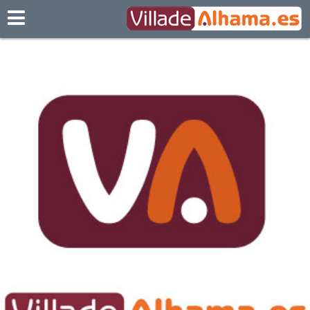
Villadealhama.es