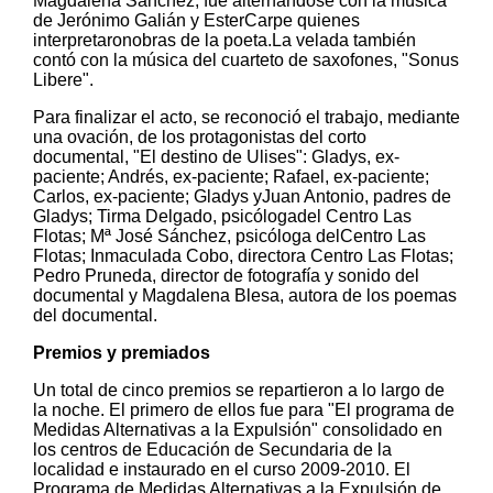
Magdalena Sánchez, fue alternándose con la música
de Jerónimo Galián y EsterCarpe quienes
interpretaronobras de la poeta.La velada también
contó con la música del cuarteto de saxofones, "Sonus
Libere".
Para finalizar el acto, se reconoció el trabajo, mediante
una ovación, de los protagonistas del corto
documental, "El destino de Ulises": Gladys, ex-
paciente; Andrés, ex-paciente; Rafael, ex-paciente;
Carlos, ex-paciente; Gladys yJuan Antonio, padres de
Gladys; Tirma Delgado, psicólogadel Centro Las
Flotas; Mª José Sánchez, psicóloga delCentro Las
Flotas; Inmaculada Cobo, directora Centro Las Flotas;
Pedro Pruneda, director de fotografía y sonido del
documental y Magdalena Blesa, autora de los poemas
del documental.
Premios y premiados
Un total de cinco premios se repartieron a lo largo de
la noche. El primero de ellos fue para "El programa de
Medidas Alternativas a la Expulsión" consolidado en
los centros de Educación de Secundaria de la
localidad e instaurado en el curso 2009-2010. El
Programa de Medidas Alternativas a la Expulsión de