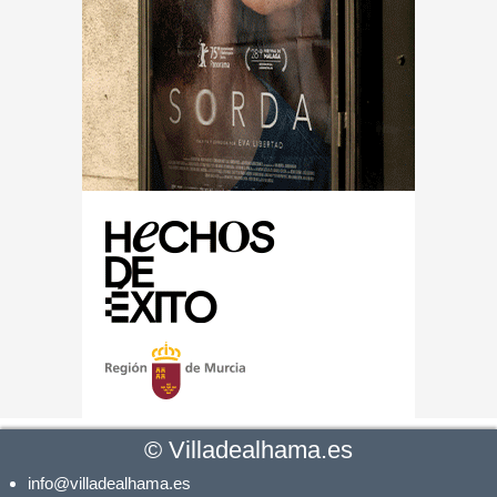
©
Villadealhama.es
info@villadealhama.es