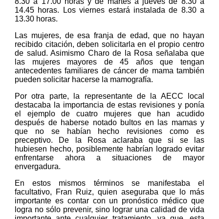
8.30 a 17.00 horas y de martes a jueves de 8.30 a
14.45 horas. Los viernes estará instalada de 8.30 a
13.30 horas.
Las mujeres, de esa franja de edad, que no hayan
recibido citación, deben solicitarla en el propio centro
de salud. Asimismo Charo de la Rosa señalaba que
las mujeres mayores de 45 años que tengan
antecedentes familiares de cáncer de mama también
pueden solicitar hacerse la mamografía.
Por otra parte, la representante de la AECC local
destacaba la importancia de estas revisiones y ponía
el ejemplo de cuatro mujeres que han acudido
después de haberse notado bultos en las mamas y
que no se habían hecho revisiones como es
preceptivo. De la Rosa aclaraba que si se las
hubiesen hecho, posiblemente habrían logrado evitar
enfrentarse ahora a situaciones de mayor
envergadura.
En estos mismos términos se manifestaba el
facultativo, Fran Ruiz, quien aseguraba que lo más
importante es contar con un pronóstico médico que
logra no sólo prevenir, sino lograr una calidad de vida
importante ante cualquier tratamiento, ya que, esta