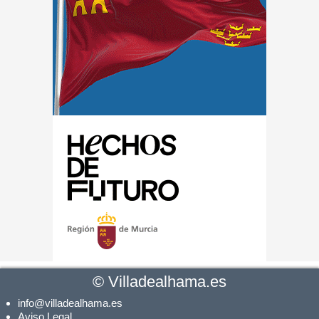
©
Villadealhama.es
info@villadealhama.es
Aviso Legal