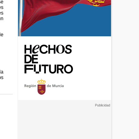
se
es
es
un
de
da
os