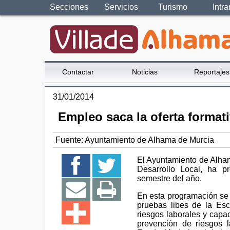
Secciones
Servicios
Turismo
Intra
Contactar
Noticias
Reportajes
31/01/2014
Empleo saca la oferta format
Fuente:
Ayuntamiento de Alhama de Murcia
El Ayuntamiento de Alham
Desarrollo Local, ha p
semestre del año.
En esta programación se i
pruebas libes de la Esc
riesgos laborales y capac
prevención de riesgos l