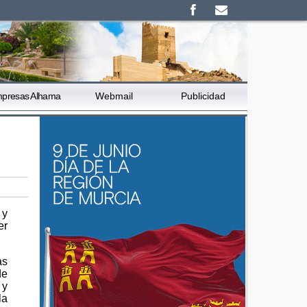
presas Alhama
Webmail
Publicidad
 y
er
as
de
 y
la