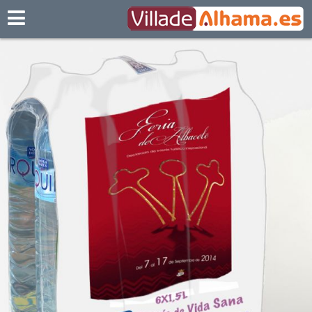
Villadealhama.es