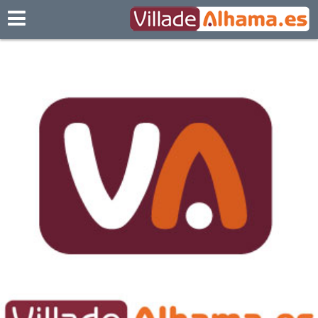
Villadealhama.es