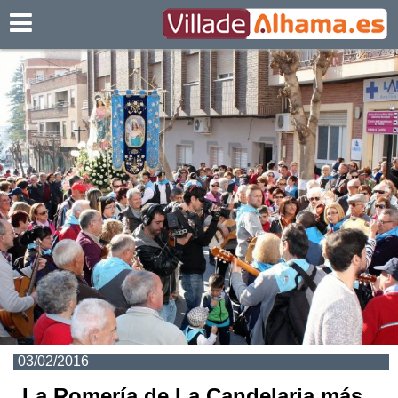
Villadealhama.es
03/02/2016
La Romería de La Candelaria más