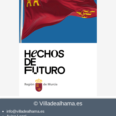
©
Villadealhama.es
info@villadealhama.es