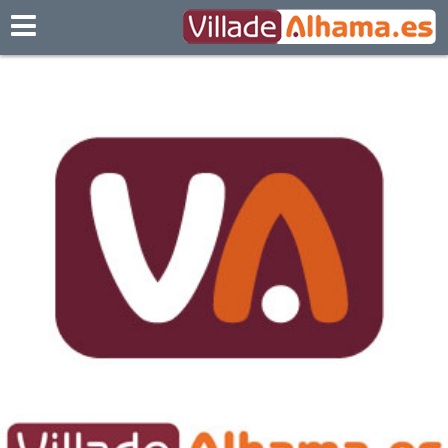
Villadealhama.es