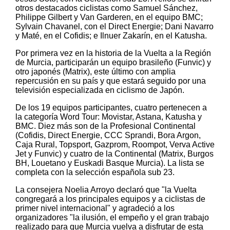
otros destacados ciclistas como Samuel Sánchez,
Philippe Gilbert y Van Garderen, en el equipo BMC;
Sylvain Chavanel, con el Direct Energie; Dani Navarro
y Maté, en el Cofidis; e Ilnuer Zakarín, en el Katusha.
Por primera vez en la historia de la Vuelta a la Región
de Murcia, participarán un equipo brasileño (Funvic) y
otro japonés (Matrix), este último con amplia
repercusión en su país y que estará seguido por una
televisión especializada en ciclismo de Japón.
De los 19 equipos participantes, cuatro pertenecen a
la categoría Word Tour: Movistar, Astana, Katusha y
BMC. Diez más son de la Profesional Continental
(Cofidis, Direct Energie, CCC Sprandi, Bora Argon,
Caja Rural, Topsport, Gazprom, Roompot, Verva Active
Jet y Funvic) y cuatro de la Continental (Matrix, Burgos
BH, Louetano y Euskadi Basque Murcia). La lista se
completa con la selección española sub 23.
La consejera Noelia Arroyo declaró que "la Vuelta
congregará a los principales equipos y a ciclistas de
primer nivel internacional" y agradeció a los
organizadores "la ilusión, el empeño y el gran trabajo
realizado para que Murcia vuelva a disfrutar de esta