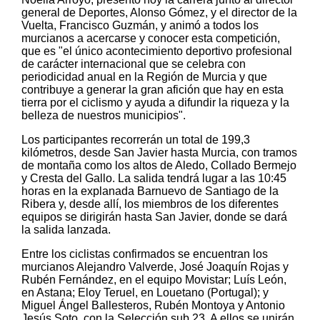
general de Deportes, Alonso Gómez, y el director de la
Vuelta, Francisco Guzmán, y animó a todos los
murcianos a acercarse y conocer esta competición,
que es "el único acontecimiento deportivo profesional
de carácter internacional que se celebra con
periodicidad anual en la Región de Murcia y que
contribuye a generar la gran afición que hay en esta
tierra por el ciclismo y ayuda a difundir la riqueza y la
belleza de nuestros municipios".
Los participantes recorrerán un total de 199,3
kilómetros, desde San Javier hasta Murcia, con tramos
de montaña como los altos de Aledo, Collado Bermejo
y Cresta del Gallo. La salida tendrá lugar a las 10:45
horas en la explanada Barnuevo de Santiago de la
Ribera y, desde allí, los miembros de los diferentes
equipos se dirigirán hasta San Javier, donde se dará
la salida lanzada.
Entre los ciclistas confirmados se encuentran los
murcianos Alejandro Valverde, José Joaquín Rojas y
Rubén Fernández, en el equipo Movistar; Luís León,
en Astana; Eloy Teruel, en Louetano (Portugal); y
Miguel Ángel Ballesteros, Rubén Montoya y Antonio
Jesús Soto, con la Selección sub 23. A ellos se unirán