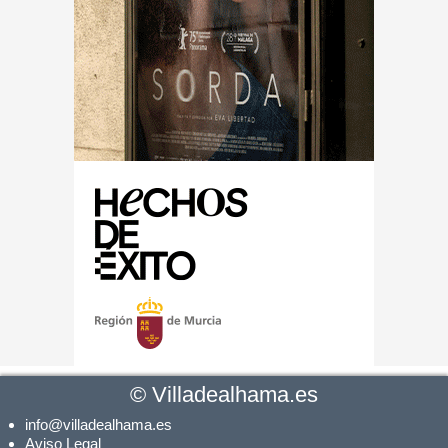
©
Villadealhama.es
info@villadealhama.es
Aviso Legal