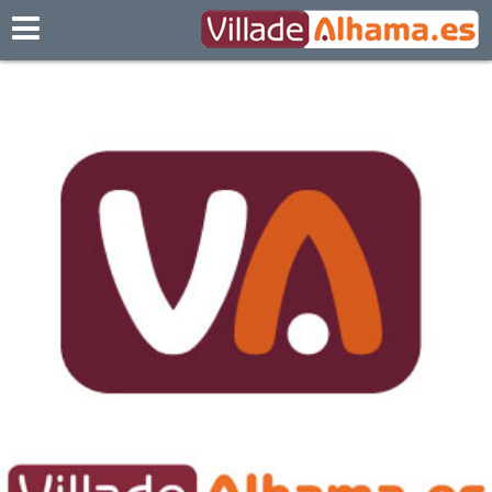
Villadealhama.es