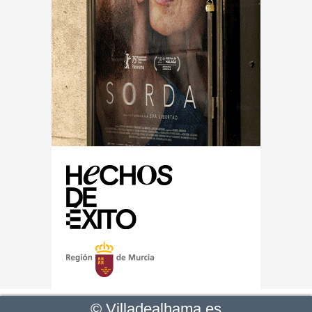
©
Villadealhama.es