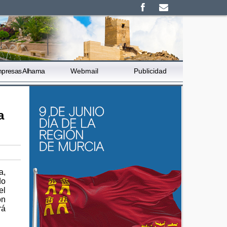
presas Alhama
Webmail
Publicidad
a
a,
do
el
on
rá