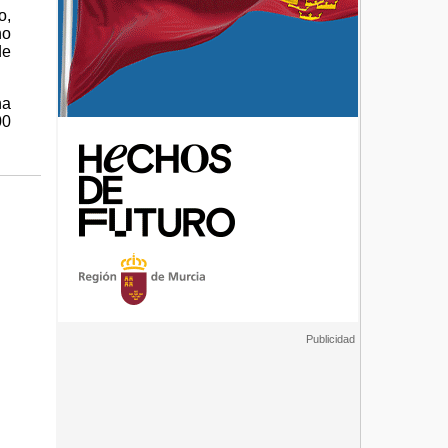
o,
no
de
ha
00