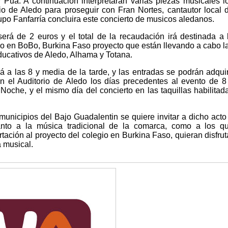
 Pua. A continuación interpretaran varias piezas musicales l
o de Aledo para proseguir con Fran Nortes, cantautor local 
grupo Fanfarría concluira este concierto de musicos aledanos.
será de 2 euros y el total de la recaudación irá destinada a 
io en BoBo, Burkina Faso proyecto que están llevando a cabo l
ucativos de Aledo, Alhama y Totana.
á a las 8 y media de la tarde, y las entradas se podrán adquir
n el Auditorio de Aledo los días precedentes al evento de 8
Noche, y el mismo día del concierto en las taquillas habilitad
nicipios del Bajo Guadalentin se quiere invitar a dicho acto
tanto a la música tradicional de la comarca, como a los q
ación al proyecto del colegio en Burkina Faso, quieran disfrut
 musical.