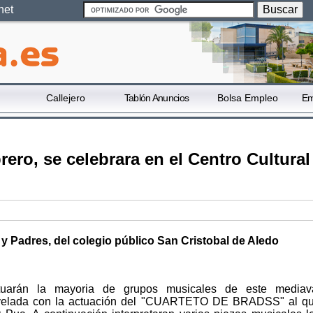
net
Callejero
Tablón Anuncios
Bolsa Empleo
Em
ero, se celebrara en el Centro Cultural
y Padres, del colegio público San Cristobal de Aledo
tuarán la mayoria de grupos musicales de este mediav
la velada con la actuación del "CUARTETO DE BRADSS" al q