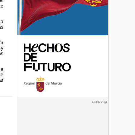
os
de
la
as
ir
 y
as
 a
ue
ar