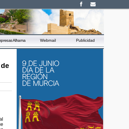
presas Alhama
Webmail
Publicidad
 de
al
ue