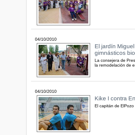
04/10/2010
El jardín Migue
gimnásticos bi
La consejera de Presi
la remodelación de e
04/10/2010
Kike I contra En
El capitán de ElPozo