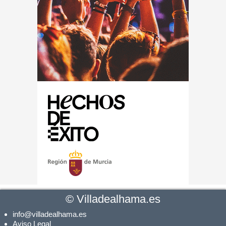
©
Villadealhama.es
info@villadealhama.es
Aviso Legal