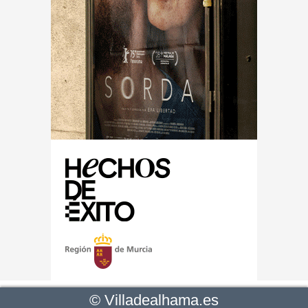
©
Villadealhama.es