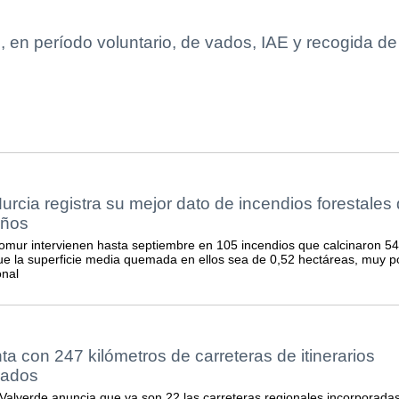
o, en período voluntario, de vados, IAE y recogida de
rcia registra su mejor dato de incendios forestales
años
nfomur intervienen hasta septiembre en 105 incendios que calcinaron 54
ue la superficie media quemada en ellos sea de 0,52 hectáreas, muy p
onal
a con 247 kilómetros de carreteras de itinerarios
izados
o Valverde anuncia que ya son 22 las carreteras regionales incorporada